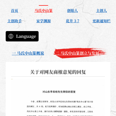
首页
马氏中山篆
创始人
主创人
主创助手
家学渊源
花井 3 7
更新通知栏
Language
一 马氏中山篆概说
二 马氏中山篆创立与发展
关于对网友商榷意见的回复